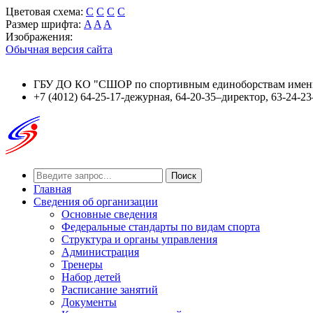
Цветовая схема:
C
C
C
C
Размер шрифта:
A
A
A
Изображения:
Обычная версия сайта
ГБУ ДО КО "СШОР по спортивным единоборствам имени
+7 (4012) 64-25-17-дежурная, 64-20-35–директор, 63-24-2
Поиск
Главная
Сведения об организации
Основные сведения
Федеральные стандарты по видам спорта
Структура и органы управления
Администрация
Тренеры
Набор детей
Расписание занятий
Документы