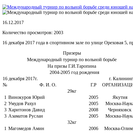
16.12.2017
Количество просмотров: 2003
16 декабря 2017 года в спортивном зале по улице Ореховая 5
Призеры
Международный турнир по вольной борьбе
На призы Г.И.Таропина
2004-2005 год рождения
16 декабря 2017г.
г. Калинин
№
Ф. И. О.
Г.Р
ОРГАНИЗАЦ
29кг
1
Винокуров Юрий
2005
Якутия
2
Умудов Рахул
2005
Москва-Наук
3
Харитонов Давид
2008
Черняховск
3
Азаматов Руслан
2005
Москва-Наук
32кг
1
Магомедов Амин
2006
Москва-Олим