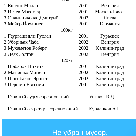
1
Корчог Милан
2001
Венгрия
2
Исаев Магомед
2001
Москва-Наука
3
Овчинниковас Дмитрий
2002
Литва
3
Мейер Йоханнес
2001
Германия
100кг
1
Гаургашвили Руслан
2001
Гурьевск
2
Уборньак Чаба
2002
Венгрия
3
Мухаметов Роберт
2002
Калининград
3
Деак Золтон
2002
Венгрия
120кг
1
Шабаров Никита
2001
Калининград
2
Матюшко Матвей
2002
Калининград
3
Шагибалов Эрнест
2002
Калининград
3
Першин Евгений
2001
Калининград
Главный судья соревнований
Ушаков В.Д
Главный секретарь соревнований
Курденков А.Н.
Не убран мусор,