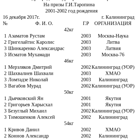
На призы Г.И.Таропина
2001-2002 год рождения
16 декабря 2017г.
г. Калининград
№
Ф. И. О.
Г.Р
ОРГАНИЗАЦИЯ
42кг
1
Азаматов Рустам
2003
Москва-Наука
2
Григелайтис Каролис
2003
Литва
3
Шинкаренко Александрас
2003
Латвия
3
Исматов Мухамади
2003
Москва-76
46кг
1
Мерзляков Дмитрий
2002
Калининград (УОР)
2
Шахвалиев Шахвали
2003
ХМАО
3
Ломтадзе Николай
2003
Калининград
3
Вагабов Мурад
2002
Калининград (УОР)
50кг
1
Дьячковский Ян
2001
Якутия
2
Григорьев Харысхал
2001
Якутия
3
Безуглый Михаил
2002
Калининград (УОР)
3
Тимошенков Алексей
2002
Калининград
54кг
1
Кривов Данил
2002
ХМАО
2
Коннов Александр
2002
Калининград