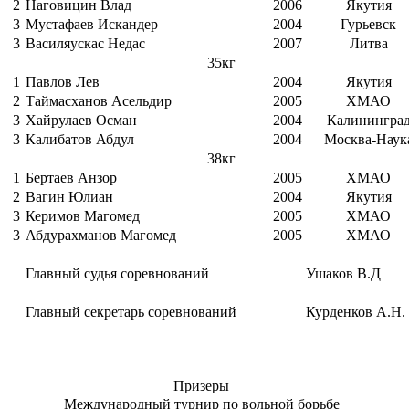
2
Наговицин Влад
2006
Якутия
3
Мустафаев Искандер
2004
Гурьевск
3
Василяускас Недас
2007
Литва
35кг
1
Павлов Лев
2004
Якутия
2
Таймасханов Асельдир
2005
ХМАО
3
Хайрулаев Осман
2004
Калинингра
3
Калибатов Абдул
2004
Москва-Наук
38кг
1
Бертаев Анзор
2005
ХМАО
2
Вагин Юлиан
2004
Якутия
3
Керимов Магомед
2005
ХМАО
3
Абдурахманов Магомед
2005
ХМАО
Главный судья соревнований
Ушаков В.Д
Главный секретарь соревнований
Курденков А.Н.
Призеры
Международный турнир по вольной борьбе