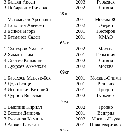
3
Балаян Арсен
2003
Гурьевск
3
Побяржинс Ричардс
2002
Латвия
58 кг
1
Магомедов Арсенали
2001
Москва-86
2
Гапошин Алексей
2002
Озерки
3
Есиков Игорь
2001
Нестеров
3
Батманов Садан
2001
ХМАО
63кг
1
Сунгуров Умалат
2002
Москва
2
Хаманн Тим
2001
Германия
3
Спогис Раймондс
2002
Латвия
3
Сухроев Ахмедхан
2002
Москва
69кг
1
Барахоев Мансур-Бек
2001
Москва-Олимп
2
Додо Бенце
2001
Венгрия
3
Игнатович Виталий
2001
Гродно
3
Дурнов Вячеслав
2002
Гурьевск
76кг
1
Выкпиш Кирилл
2002
Гродно
2
Весели Даниэль
2001
Венгрия
3
Гусейнов Камиль
2002
Москва-Наука
3
Атаков Рамазан
2001
Нижневартовск
85кг