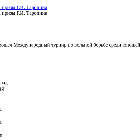
, прошел Международный турнир по вольной борьбе среди юношей
град
ИЯ
а
а
п